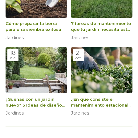
Cómo preparar la tierra
7 tareas de mantenimiento
para una siembra exitosa
que tu jardín necesita esta
primavera
Jardines
Jardines
18
21
dic
oct
¿Sueñas con un jardín
¿En qué consiste el
nuevo? 5 Ideas de diseño
mantenimiento estacional
para transformar tu espacio
del jardín?
Jardines
Jardines
exterior