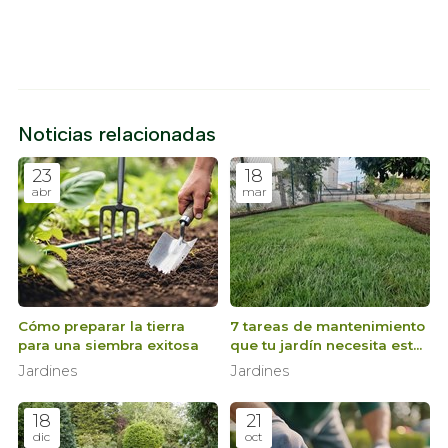
Noticias relacionadas
23
18
abr
mar
Cómo preparar la tierra
7 tareas de mantenimiento
para una siembra exitosa
que tu jardín necesita esta
primavera
Jardines
Jardines
18
21
dic
oct