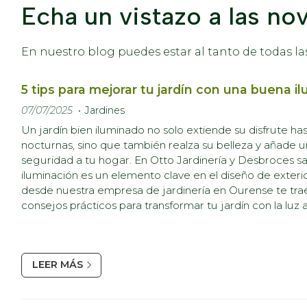
Echa un vistazo a las no
En nuestro blog puedes estar al tanto de todas 
5 tips para mejorar tu jardín con una buena i
07/07/2025
Jardines
Un jardín bien iluminado no solo extiende su disfrute has
nocturnas, sino que también realza su belleza y añade u
seguridad a tu hogar. En Otto Jardinería y Desbroces 
iluminación es un elemento clave en el diseño de exterio
desde nuestra empresa de jardinería en Ourense te tr
consejos prácticos para transformar tu jardín con la luz 
Define los puntos focales Antes de instalar cualquier lu
identificar los...
LEER MÁS