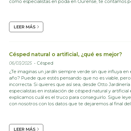
como especialistas en poda en Ourense, te contamos p
práctica es imprescindible. Mantén tus árboles sanos y 
princi...
LEER MÁS
Césped natural o artificial, ¿qué es mejor?
06/03/2025
Césped
¿Te imaginas un jardín siempre verde sin que influya en 
año? Puede que estés pensando que no es viable, pero 
incorrecta. Si quieres que así sea, desde Otto Jardinerí
especialistas en instalación de césped natural y artificia
explicamos cuál es el truco para conseguirlo. Sigue ley
con nosotros con los datos que te dejaremos al final del 
que te ayudemos. Ahora, la primera tarea es clara: toca d
LEER MÁS