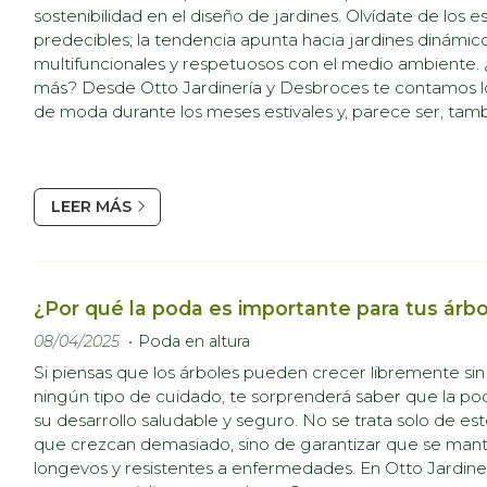
sostenibilidad en el diseño de jardines. Olvídate de los e
predecibles; la tendencia apunta hacia jardines dinámico
multifuncionales y respetuosos con el medio ambiente.
más? Desde Otto Jardinería y Desbroces te contamos lo
de moda durante los meses estivales y, parece ser, tamb
próximos años. Jardines comestibles y aromáticos La co
alimentación saludable y...
LEER MÁS
¿Por qué la poda es importante para tus árb
08/04/2025
Poda en altura
Si piensas que los árboles pueden crecer libremente si
ningún tipo de cuidado, te sorprenderá saber que la po
su desarrollo saludable y seguro. No se trata solo de est
que crezcan demasiado, sino de garantizar que se man
longevos y resistentes a enfermedades. En Otto Jardine