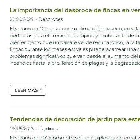
La importancia del desbroce de fincas en ve
10/06/2025
Desbroces
El verano en Ourense, con su clima cálido y seco, crea l
perfectas para el crecimiento rápido y exuberante de la 
bien es cierto que un paisaje verde resulta idílico, la fa
fincas durante los meses estivales puede acarrear una s
problemas significativos que van desde el aumento del 
incendios hasta la proliferación de plagas y la degradaci
propiedades. Es por ello que, desde Otto Jardinería y 
hacemos h...
LEER MÁS
Tendencias de decoración de jardín para est
06/05/2025
Jardines
El verano de 2025 promete ser una explosión de creativ