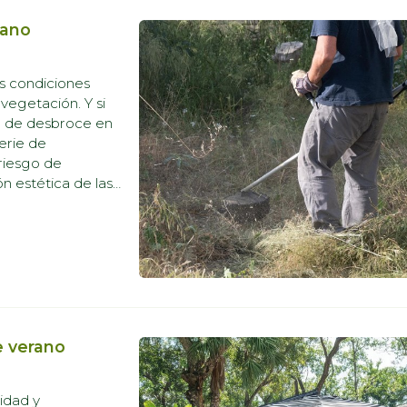
rano
as condiciones
vegetación. Y si
lta de desbroce en
erie de
riesgo de
ón estética de las
Desbroces,
e verano
idad y