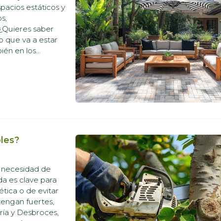
spacios estáticos y
s,
 ¿Quieres saber
 que va a estar
ién en los
nciencia sobre la
oles?
n necesidad de
da es clave para
ética o de evitar
tengan fuertes,
ría y Desbroces,