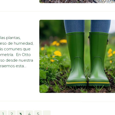
las plantas,
exceso de humedad,
 más comunes que
ometría. En Otto
eso desde nuestra
traemos esta
ara que
1
2
3
4
5