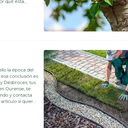
or qué esta
fuertes Uno de los
ello la época del
esa conclusión es
a y Desbroces, tus
l en Ourense, te
endo y contacta
artículo si quieres
...