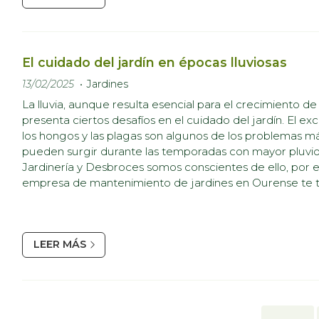
El cuidado del jardín en épocas lluviosas
13/02/2025
Jardines
La lluvia, aunque resulta esencial para el crecimiento de 
presenta ciertos desafíos en el cuidado del jardín. El 
los hongos y las plagas son algunos de los problemas
pueden surgir durante las temporadas con mayor pluvi
Jardinería y Desbroces somos conscientes de ello, por 
empresa de mantenimiento de jardines en Ourense te 
breve guía en la que te ofrecemos algunos consejos p
mantengas tu jardín...
LEER MÁS